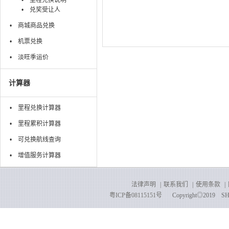
里程兑换说明
兑奖受让人
商城商品兑换
机票兑换
淡旺季运价
计算器
里程兑换计算器
里程累积计算器
可兑换航线查询
增值服务计算器
法律声明
|
联系我们
|
使用条款
|
粤ICP备08115151号
Copyright◎2019 SHENZ